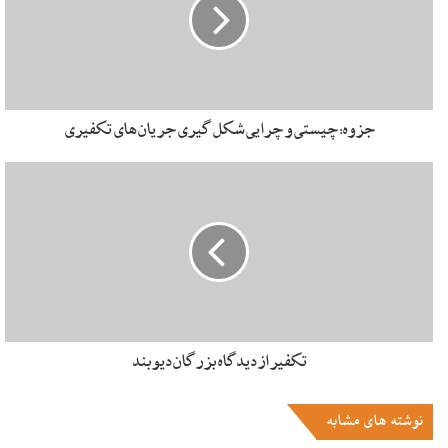
بینیم. بنابراین در طول این یک قرن و نیمی که از استقلال کشور
افغانستان گذشته همچنان با مشکل ناامنی مواجه هستیم و این
ناامنی ها خودش زمینه می شود برای اینکه در هر نقطه ای از این
کشور یک فردی، یک گروهی و یک جریانی زمینه ظهور پیدا کند.
این شرایط ما را به زمان اشغال افغانستان توسط شوروی سابق می
جزوه: چیستی و چرایی شکل گیری جریان های تکفیری
رساند و بعد حمله طالبان و بعد حمله متفقین به رهبری آمریکا و
سپس جریان های امروز که در حقیقت هرکدام از اینها در یکی از
این نقاط تاریخی ریشه دارند.
نکته دیگر اینکه ما الآن در افغانستان چیزی به عنوان ملت
افغانستان؛ یعنی ملتی که هویت واحد داشته باشند، نداریم
بلکه مجمع الجزایر اقوام داریم. درست است ما در یک منطقه
جغرافیایی زندگی می کنیم، اما منطقه جغرافیایی به تنهایی برای
تکفیر از دیدگاه بزرگان دیوبند
ملت سازی کافی نیست. برای ملت سازی علاوه بر اینکه ما در یک
جغرافیای خاص زندگی می کنیم بایستی احساسات واحد هم به
عنوان یک ملت داشته باشیم.
نوشته های مشابه