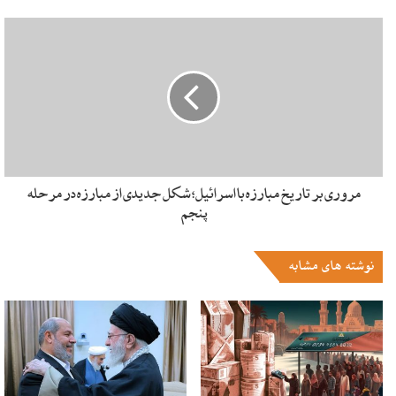
را در پاکستان تشکیل می دهند.
برخی بر این باورند که ناسازگاری های قومی و درگیری های فرقه ای
و مذهبی در پاکستان بخشی از روابط اجتماعی را در بر می گیرد. از
این روی، فرقه گرایی، هزینه های زیادی را در همۀ ابعاد بر این
کشور تحمیـل کرده به گونه ای که در روابط بین الملل و منطقه ای،
ساختار سیاسی پاکستان به نظر متزلزل و بی ثبات می نماید.
[۷]
مروری بر تاریخ مبارزه با اسرائیل؛ شکل جدیدی از مبارزه در مرحله
پنجم
بی ثباتی داخلی در عرصۀ سیاسی موجب شده احزاب سیاسیِ رقیبِ
حزب حاکم و گروه های مذهبی همواره به جای هم افزایی و کمک به
دولت برای بهبود امور مردم و حل مشکلات اقتصادی و رفع
نوشته های مشابه
محرومیت ها در اندیشه و تلاش برای براندازی دولت مرکزی
[۸]
و در
سودای دست یابی زودهنگام به قدرت و حاکمیت باشند.
افزون بر عوامل داخلی، گاهی عامل خارجی و تحریک و دامن زدن
به فرقه گرایی و حمایت از پدیدۀ شوم تفرقه و اختلاف توسط