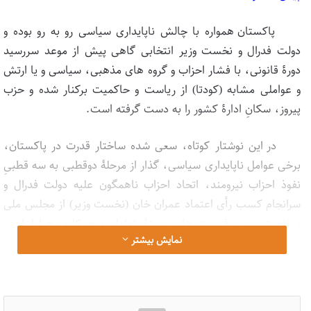
پاکستان همواره با چالش ناپایداری سیاسی رو به رو بوده و
دولت فدرال و نخست وزیر انتخابی گاهی پیش از موعد سررسید
دورۀ قانونی، با فشار احزاب و گروه های مذهبی، سیاسی و یا ارتش
و عواملی مشابه (کودتا) از ریاست و حاکمیت برکنار شده و حزب
پیروز، سکانِ ادارۀ کشور را به دست گرفته است.
در این نوشتار کوتاه، سعی شده ساختار قدرت در پاکستان،
برخی عوامل ناپایداری سیاسی، گذار از مرحلۀ دوقطبی به سه قطبیِ
نفوذ احزاب نیرومند، اتحاد احزاب ناهمگون علیه دولت فدرال و
سرانجام کسب رأی اعتماد عمران خان (نخست وزیر) از مجلس ملی
و تثبیت وی و فرصت ها و زمینۀ تعامل و همکاری ج.ا.ایران و
نمایش بیشتر
پاکستان بویژه در موضوع فرهنگی مورد بررسی، تحلیل و تأکید قرار
گیرد.
ساختار واقعی قدرت در پاکستان