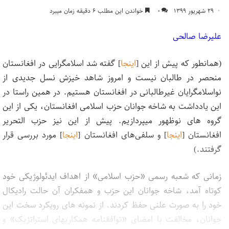
۲۹ شهریور ۱۳۹۹
۰
خواندن این مطلب ۶ دقیقه زمان میبرد
علیرضا صالحی
(همانطور که پیش از این [
اینجا
] گفته شد اسلامگرایی در افغانستان
منحصر در طالبان نیست و امروز شاهد خیزش نسل جدیدی از
نواسلامگرایان غیرطالبانی در افغانستان هستیم. در همین راستا در
این یادداشت به شاخه جوانان حزب اسلامی افغانستان، یکی از این
گروه های نوظهور میپردازیم. پیش از این نیز حزب التحریر
افغانستان [
اینجا
] و سلفی‌های افغانستان [
اینجا
] مورد بررسی قرار
گرفتند.)
زمانی که شعبه رسمی «حزب اسلامی» از اهداف ایدئولوژیکی خود
کوتاه آمد، شاخه جوانان این حزب و همفکران آن حالت رادیکال
خود را به صورت علنی حفظ کردند. از نمونه های رویکرد سخت این
جوانان، مخالفت با امضای «توافقنامه همکاریهای استراتژیک» و