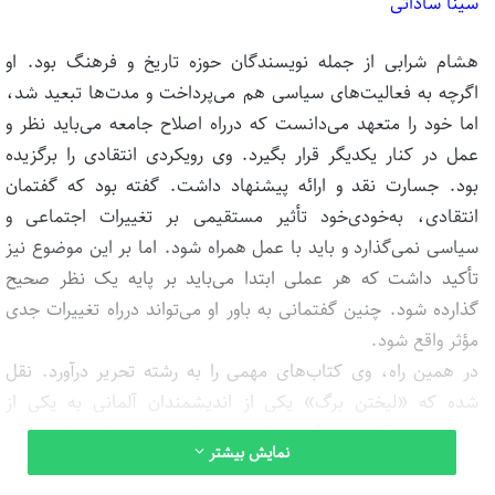
سینا ساداتی
هشام شرابی از جمله نویسندگان حوزه تاریخ و فرهنگ بود. او
اگرچه به فعالیت‌های سیاسی هم می‌پرداخت و مدت‌ها تبعید شد،
اما خود را متعهد می‌دانست که درراه اصلاح جامعه می‌باید نظر و
عمل در کنار یکدیگر قرار بگیرد. وی رویکردی انتقادی را برگزیده
بود. جسارت نقد و ارائه پیشنهاد داشت. گفته بود که گفتمان
انتقادی، به‌خودی‌خود تأثیر مستقیمی بر تغییرات اجتماعی و
سیاسی نمی‌گذارد و باید با عمل همراه شود. اما بر این موضوع نیز
تأکید داشت که هر عملی ابتدا می‌باید بر پایه یک نظر صحیح
گذارده شود. چنین گفتمانی به باور او می‌تواند درراه تغییرات جدی
مؤثر واقع شود.
در همین راه، وی کتاب‌های مهمی را به رشته تحریر درآورد. نقل
شده که «لیختن برگ» یکی از اندیشمندان آلمانی به یکی از
هم‌وطنانش گفته بود اگر از مال دنیا تنها دو لباس داری، یکی از آن
نمایش بیشتر
دو را بفروش و کتاب هاشم شرابی را تهیه کن. به نظر می‌رسد که
آثار او تأثیرهایی را در جامعه عرب بر جای گذاشته و موردتوجه قرار