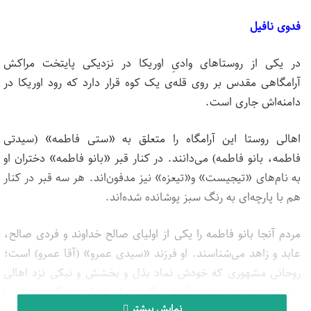
فدوی نافیل
در یکی از روستاهای وادیِ اوریکا در نزدیکی پایتخت مراکش
آرامگاهی مقدس بر روی قله‌ی یک کوه قرار دارد که رود اوریکا در
دامنه‌اش جاری است.
اهالی روستا این آرامگاه را متعلق به «ستی فاطمه» (سیدتی
فاطمه، بانو فاطمه) می‌دانند. در کنار قبر «بانو فاطمه» دختران او
به نام‌های «تیجیست» و«تیعزه» نیز مدفون‌اند. هر سه قبر در کنار
هم با پارچه‌ای به رنگ سبز پوشانده شده‌اند.
مردم آنجا بانو فاطمه را یکی از اولیای صالح خداوند و فردی صالح،
عابد و زاهد می‌شناسند. او فرزند «سیدی عمرو» (آقا عمرو) است؛
روحانی مشهوری که خودش نماد بذل و بخشش و نیکی نزد اهالی
روستا محسوب می‌شود. آنها می‌گویند بانو فاطمه زندگی خودش را
نمایش بیشتر