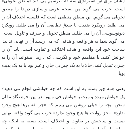
ایشان برای این استراتژی سه گانه ترسیم می کند «منطق تحویلی»
است. حرب می گوید من نسخه عربی واسازی دریدا را منطق
تحویلی می گویم. این منطق منطقی است که فلسفه اختلاف آن را
می طلبد. رویکرد ضدیت با صدق تطابقی آن را می طلبد. رویکرد
دیونوسوسی آن را می طلبد. منطق تحویل و صرف و تاویل است .
می گوید شما به هر واقعه و هدفی که می رسید آن را نهایی ندانید.
ساخت خود این واقعه و هدف اختلاف و تفاوت است. باید آن را
خوانش کنید. با مفاهیم خود و نگرشی که دارید میتوانید آن را به
چیزی تبدیل کنید. حالا یا به یک چیز بی جان و غیر پویا یا به یک پدیده
پویا.
یعنی همه چیز بسته به این است که چه خوانشی انجام می دهید؟
یک خوانش مرده و میت یا خوانش حی و پویا. در این نحوه نگاه ما آن
سخن نیچه را خیلی روشن می بینیم که «جز تفسیرها هیچ وجود
ندارد». «جز روایت ها هیچ وجود ندارد».حرب می گوید واقعه نهایی
نیست و ساختش بر تفاوت و اختلاف است. بسته به اینکه چه
روایتی از آن ارائه داده و تحویلش ببرید و چه طور صرف کنید و