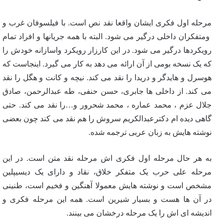
مرحله اول فکری ایشان واقعا نقد نص است. با فیلسوفان غرب و
ومتفکران داخلی درگیر می شود. البته با همه جریانها و افراد تمام
رویکردها درگیر می شود. در این کارزار رویکرد واسازانه خودش را
که یک نسخه بومی از آن ارائه می دهد به کار می گیرد. اینجاست که
هوسرل و هایدگر و دریدا را نقد می کند. نیچه و کانت و هگل را نقد
می کند. از داخلی ها جابری، حسن حنفی، طه عبدالرحمن، صادق
جلال عزم ، محمد عماره ، محمد شحرور و…را نقد می کند. حتی
گاهی دیده ام دکترعبدالکریم سروش را هم نقد می کند چون بعضی
نوشته هایش به زبان عربی ترجمه شده.
به هر حال مرحله اول فکری اش مرحله نقد متن است. در این
مرحله علی حرب یک متفکر خلاق، نقاد و دارای یک دیسیپلین
مشخص است و نوشته هایش معمولا آهنگین و فخیم است، طنینی
در آن ها هست و بسیار شیرین است. همه این مرحله فکری و
اندیشه ای اش را یک مرحله درخشان می بینند.