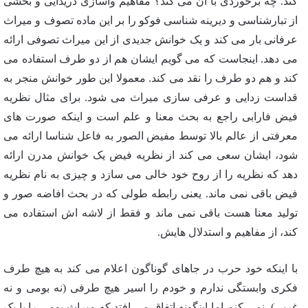
کند. چه برخوردی با آن می کند؟ مفاهیم واسازی دریدایی و بخشی
از تبارشناسی و دیرینه شناسی فوکو را بر این ماده تصوف و میراث
عرفانی بار می کند و یک خوانش جدیدی از این میراث تصوفی ارائه
می دهد. اینجاست که می گویم ایشان هم از دو طرف استفاده می
کند و هم دو طرف را نقد می کند. معمولا این طور خوانش منجر به
قداست زدایی و عرفی سازی میراث می شود. برای مثال نظریه
فیض فارابی راجع به بحث معنا و علم است و اینکه صورت های
معرفتی از عالم بالا توسط مفیض الصور به فاعل شناسا ارائه می
شود، ایشان سعی می کند از نظریه فیض یک خوانش مدرن ارائه
دهد که نظریه را از روح خود خالی می سازد و چیزی به نام نظریه
فیض باقی نمی ماند. یعنی رابطه طولی که در بحث افاضه صور و
تولید معنا هست باقی نمی ماند و فقط از لاشه اش استفاده می
کند، از مفاهیم و استدلال هایش.
با اینکه خود حرب در جاهای گوناگون اعلام می کند به هیچ طرف
فکری وابستگی ندارم و خودم را اسیر هیچ طرفی (نه بومی و نه
غربی) نمی کنم اما اینگونه اتفاق می افتد که میراث بومی را با یک