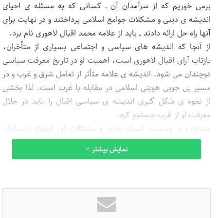
برمی‏ خوریم که از سرآمدان آن ــ کسانی که به مسئله‏ ی احیای
اندیشه‏ ی دینی و مشکلات جوامع اسلامی پرداختند و در نهایت برای
آنها راه ‏حل ارائه دادند ــ باید از علامه محمد اقبال لاهوری نام برد.
از آنجا که اندیشه ‏های سیاسی و اجتماعی بسیاری از متأخران،
بازتاب ‏آرای اقبال لاهوری است، اهمیت او در تاریخ معرفت سیاسی
دوچندان می‏ شود. اندیشه‏ ی علامه متأثر از تعامل شرق و غرب و در
مسیر پی‏ جویی هویتی اسلامی در مقابله با غرب است. لذا بخشی
از نحوه‏ ی شکل ‏گیری اندیشه‏ ی سیاسی اقبال را باید در خلال
معرفت او از غرب جستجو کرد.
مشاهده‏ ی وضعیت انسان جدید و مشکلات او، اوضاع نابسامان
شرقیان و به‏ خصوص مسلمانان و تأثیرات همه جانبه ‏ی غرب در
نمایش بیشتر
ابعاد مختلف در بلاد اسلامی و در نتیجه نیاز به تجدید حیات انسان
در شرق و غرب، بی‏ دینی و الحاد در غرب و تأثیر آن بر فرهنگ
شرقیان و حتی عقب‏ ماندگی مسلمانان از اصول اساسی اعتقادی
فرد و مسائلی از این دست، مجموعه عواملی بود که اقبال با الهام
از آنها اندیشه‏ ی سیاسی خود را شکل داد.