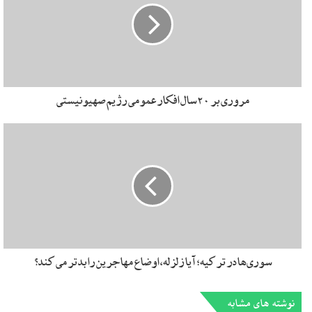
طرف ارائه دهد.
اولین مقدمه اش این است که مسلمانان نمی توانند خارج از نظم
نوین جهانی و سازمان مللی و حقوق جهانی و ساختار تفکر جهان و
ساختار معادلات قدرت در جهان دست به تشکیل دولت بزنند. مگر
مروری بر 20 سال افکار عمومی رژیم صهیونیستی
اینکه بگویند ما می خواهیم برویم پشت یک کوهی بدون رابطه با
هیچ دولت ملتی، خودمان یک دولت تشکیل دهیم. یعنی یک نگاه
قبیله وار به دولت؛ منظورش کلیت این تمدن جدید است. او اعتقاد
دارد مسلمانان و غیر مسلمانان اگر بخواهند دولت درست کنند
ناچارند دولت مدرن درست کنند، یعنی باید در زیرمجموعه
مدرنیسم دولت درست کنند. پس این مقدمه اولش است که ما
نمی توانیم برویم یک گوشه از عالم در عزلت از عالم یک دولت
درست کنیم. ما مجبوریم در زمانه حاضر با ۲۰۰ کشور جهان در یک
منظومه دولتی و سیاسی جهانی کار کنیم. هیمنه دولت مدرن
سوری‌ها در ترکیه؛ آیا زلزله، اوضاع مهاجرین را بدتر می‌کند؟
اجتناب ناپذیر است.
نوشته های مشابه