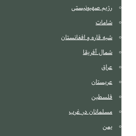
رژیم صهیونیستی
شامات
شبه قاره و افغانستان
شمال آفریقا
عراق
عربستان
فلسطین
مسلمانان در غرب
یمن