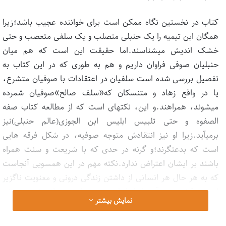
کتاب در نخستین نگاه ممکن است برای خواننده عجیب باشد؛زیرا
همگان ابن تیمیه را یک حنبلی متصلب و یک سلفی متعصب و حتی
خشک اندیش می‏شناسند.اما حقیقت این است که هم میان
حنبلیان صوفی فراوان داریم و هم به طوری که در این کتاب به
تفصیل بررسی شده است سلفیان در اعتقادات با صوفیان متشرع،
یا در واقع زهاد و متنسکان که«سلف صالح»صوفیان شمرده
می‏شوند، همراهند.و این، نکته‏ای است که از مطالعه کتاب صفه
الصفوه و حتی تلبیس ابلیس ابن الجوزی(عالم حنبلی)نیز
برمی‏آید.زیرا او نیز انتقادش متوجه صوفیه، در شکل فرقه هایی
است که بدعتگرند؛و گرنه در حدی که با شریعت و سنت همراه
باشند بر ایشان اعتراض ندارد.نکته مهم در این همسویی آنجاست
که به هر حال هر انسانی از داشتن زندگی درونی و معنویت ناگزیر
است و قشریترین آدمها ناچار است به پرواز روح و اندیشه و جنبش
نمایش بیشتر
احساسات و عواطف- هر چند در گوشه‏ای مجال و میدانی بدهد.
اکنون نگاهی به مباحث کتاب بیفکنیم:سلفیه منسوب است