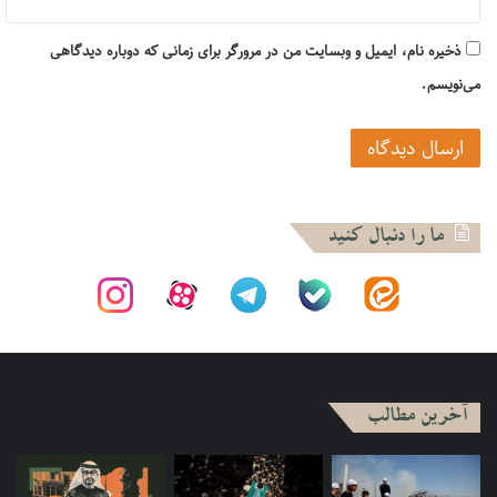
گونه که ابن عربی مطرح کرده، پیداست که با مذاق ابن تیمیه و نیز
مشایخ سلف منافات وجود دارد. (ص ۲۳۶-۲۳۷.)مسأله«ولایت»را
ذخیره نام، ایمیل و وبسایت من در مرورگر برای زمانی که دوباره دیدگاهی
نخست حکیم ترمذی مورد بحث قرار داده؛امّا غلّو در این معنا از ابن
می‌نویسم.
عربی است.(ص ۲۵۸).
بالاخره مشایخ سلف صوفیه و سلفیه و ابن تیمیه، برآنند که محبت
اهل بیت و احترام به عموم صحابه- بی‏آنکه هیچیک از یاران و
خویشان پیغمبر، معصوم تلقی شوند-جزء سنت اسلام و مسلمانان
است و در این مسأله با شیعه(و یا به تعبیر ابن تیمیه و سلفیه:با
ما را دنبال کنید
رافضه)تقابل دارند.و می‏دانیم که ابن تیمیه کتاب منهاج السنه
النبویه را علیه شیعیان نوشت.
ابن تیمیه برخلاف وهابیان و سلفیان متأخر(که به ابن تیمیه نیز
استناد می‏کنند)زیارت شرعیه قبور را رد نمی‏کند؛و حتی زیارت پیغمبر-
ص-را مستحب می‏داند.و همچنین وقوع کرامات برای اولیاء را ممکن
آخرین مطالب
می‏انگارد.بدین گونه در این کتاب، ما با چهره‏ای از ابن تیمیه آشنا
می‏شویم که قدری متفاوت با تصویری است که از او در اذهان داریم.
منابع (نشریه):