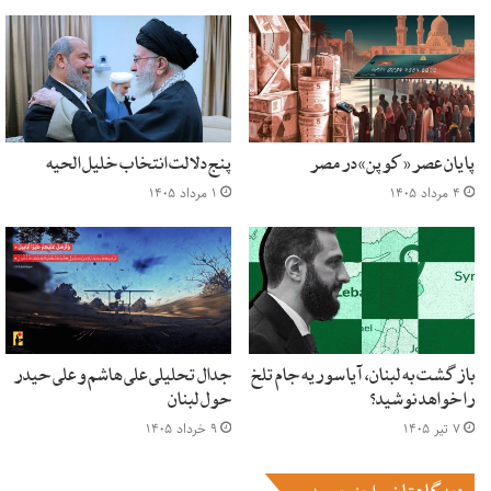
بدهند و ۵ سال هم حکومت کردند. پس به طور کل میتوان گفت
که خسته شدن مردم از جنگ های داخلی و فساد رهبران دوره جهاد
باعث شد که مردم پذیرای طالبان شوند چون با شعار تامین امنیت
آمده بود.
در حال حاضر هم اگر شما از کسی که کاملا با طالبان مخالف باشد
پایان عصر «کوپن» در مصر
پنج دلالت انتخاب خلیل الحیه
یا حتی موافق، راجع به امنیت سازی طالبان پرسید میگویند که در
۴ مرداد ۱۴۰۵
۱ مرداد ۱۴۰۵
مناطق تحت پوشش طالبان امنیت به شدت بالا بود و دزدی و فساد
به شدت کم.
در آن زمان هم طالبان متشکل از قبایل مختلف بود که مورد پذیر
همگان قرار گرفت؟
بازگشت به لبنان، آیا سوریه جام تلخ
جدال تحلیلی علی هاشم و علی حیدر
آن زمان پشتون های جنوب، طلبه های مدرسه علمیه حقانیه و
را خواهد نوشید؟
حول لبنان
دیوبندی در پاکستان بودند که برای تشکیل حکومت اسلامی گِرد
۷ تیر ۱۴۰۵
۹ خرداد ۱۴۰۵
هم آمدند و چون میخواستند حکومت اسلامی تشکیل بدهند،