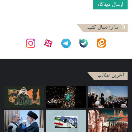
یکی از اشتباهات اصلی اخوانی‌ها این بود که حجم
اتفاق بزرگی را که رخ داد، درک نکردند. در واقع،
آن‌ها اساسا از خیزش و خروش مردم شگفت‌زده
ما را دنبال کنید
نشدند. همین عدم شگفت‌زدگی باعث شد تا
اخوانی‌ها هیچگاه به فکر بازنگری در افکار و
اندیشه‌هایشان نیفتند. آن‌ها بر اساس همان طرز
تفکری که طی چند دهه متوالی داشتند با حوادث
برخورد کردند. از همین روی، باید گفت که حوادث و
رویدادهای انقلاب بسیار بزرگتر از [فراتر از قد و قواره]
آخرین مطالب
اخوانی‌ها بود. آن‌ها باید متواضعانه‌تر با حوادث
انقلاب برخورد می‌کردند.
من از بعد از نماز جمعه تا ساعاتی از شب، خیل عظیم جمعیت در
میدان «التحریر» را از نزدیک مشاهده کردم. این اولین مواجهه من
با انقلاب ژانویه در مصر بود. به شدت غافلگیر شده بودم.