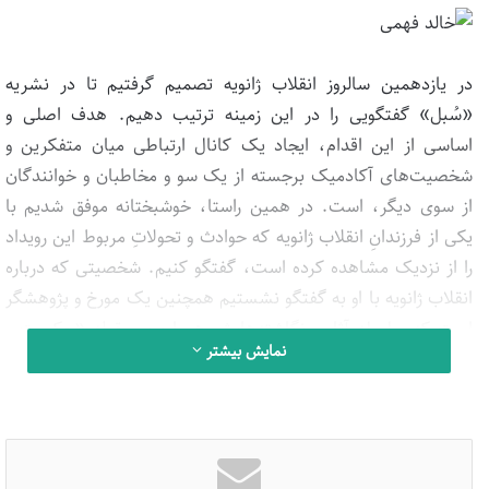
در یازدهمین سالروز انقلاب ژانویه تصمیم گرفتیم تا در نشریه
«سُبل» گفتگویی را در این زمینه ترتیب دهیم. هدف اصلی و
اساسی از این اقدام، ایجاد یک کانال ارتباطی میان متفکرین و
شخصیت‌های آکادمیک برجسته از یک سو و مخاطبان و خوانندگان
از سوی دیگر، است. در همین راستا، خوشبختانه موفق شدیم با
یکی از فرزندانِ انقلاب ژانویه که حوادث و تحولاتِ مربوط این رویداد
را از نزدیک مشاهده کرده است، گفتگو کنیم. شخصیتی که درباره
انقلاب ژانویه با او به گفتگو نشستیم همچنین یک مورخ و پژوهشگر
است که سلسله آثار و نگاشته‌هایش همواره بر مقوله «حکومت و
نمایش بیشتر
جامعه» متمرکز بوده‌اند. وی همچنین صاحب کتابی تحت عنوان
«همه یارانِ پاشا؛ قصه محمد علی و ارتش او» است. این
شخصیت، «خالد فهمی» نام دارد. او در دانشگاه آمریکایی
«قاهره» در رشته‌های «اقتصاد» و «علوم سیاسی» تحصیل کرد و
پس از آن به تحصیل در رشته «تاریخ معاصر» پرداخت و توانست