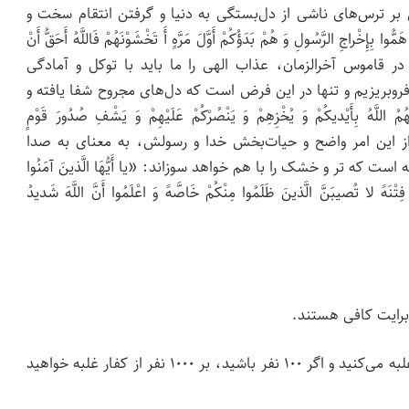
بر ترس‌های ناشی از دل‌بستگی به دنیا و گرفتن انتقام سخت و
إِخْراجِ الرَّسُولِ وَ هُمْ بَدَؤُکُمْ أَوَّلَ مَرَّهٍ أَ تَخْشَوْنَهُمْ فَاللَّهُ أَحَقُّ أَنْ
 قاموس آخرالزمان، عذاب الهی را ما باید با توکل و آمادگی
فروبریزیم و تنها در این فرض است که دل‌های مجروح شفا یافته و
بِأَیْدیکُمْ وَ یُخْزِهِمْ وَ یَنْصُرْکُمْ عَلَیْهِمْ وَ یَشْفِ صُدُورَ قَوْمٍ
۱) تخطی از این امر واضح و حیات‌بخش خدا و رسولش، به معنای به صدا
که تر و خشک را با هم خواهد سوزاند: «یا أَیُّهَا الَّذینَ آمَنُوا
فِتْنَهً لا تُصیبَنَّ الَّذینَ ظَلَمُوا مِنْکُمْ خَاصَّهً وَ اعْلَمُوا أَنَّ اللَّهَ شَدیدُ
برایت کافی هستند.
اگر ۲۰ نفر اهل استقامت داشته باشید، بر ۲۰۰ نفر غلبه می‌کنید و اگر ۱۰۰ نفر باشید، بر ۱۰۰۰ نفر از کفار غلبه خواهید