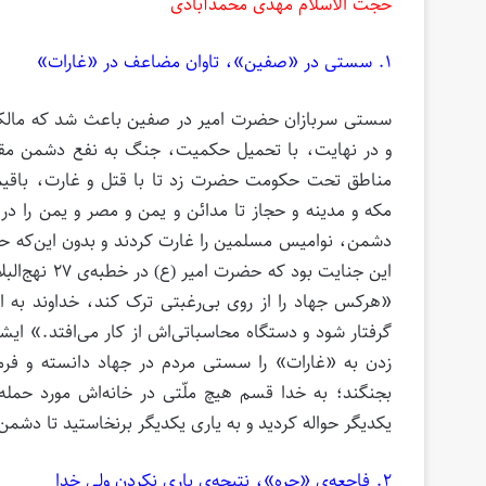
حجت الاسلام مهدی محمدآبادی
۱. سستی در «صفین»، تاوان مضاعف در «غارات»
سستی سربازان حضرت امیر در صفین باعث شد که مالک اش
و در نهایت، با تحمیل حکمیت، جنگ به نفع دشمن مقلو
مناطق تحت حکومت حضرت زد تا با قتل و غارت، باقیماند
مکه و مدینه و حجاز تا مدائن و یمن و مصر و یمن را در
دشمن، نوامیس مسلمین را غارت کردند و بدون این‌که حت
این جنایت بو
«هرکس جهاد را از روی بی‌رغبتی ترک کند، خداوند به او
گرفتار شود و دستگاه محاسباتی‌اش از کار می‌افتد.» ای
زدن به «غارات» را سستی مردم در جهاد دانسته و فرمو
بجنگند؛ به خدا قسم هیچ ملّتى در خانه‌‏اش مورد حمله
یکدیگر حواله کردید و به یارى یکدیگر برنخاستید تا دش
۲. فاجعه‌ی «حره»، نتیجه‌ی یاری نکردن ولی خدا