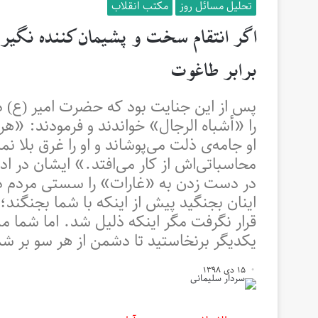
تحلیل مسائل روز
مکتب انقلاب
اگر انتقام سخت و پشیمان‌کننده نگی
برابر طاغوت
را «أشباه الرجال» خواندند و فرمودند: «هر
او جامه‌ی ذلت می‌پوشاند و او را غرق بلا ن
محاسباتی‌اش از کار می‌افتد.» ایشان در ا
در دست زدن به «غارات» را سستی مردم در 
اينان بجنگيد پيش از اينكه با شما بجنگند؛
قرار نگرفت مگر اينكه ذليل شد. اما شما مس
يكديگر برنخاستيد تا دشمن از هر سو بر ش
۱۵ دی ۱۳۹۸