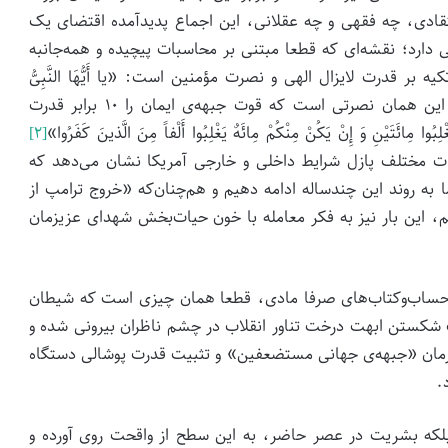
تقادی، چه فقهی و چه عقلانی، این اجماع پدیدآمده اقتضای یک
دارد؛ نقشه‌ای که قطعا مبتنی بر محاسبات پیچیده‌ و همه‌جانبه‌
 قدرت لایزال الهی و نصرت مؤمنین است: «یا أَیُّهَا النَّبِیُّ
(انفال:۶۴) این همان نصرتی است که قوت جبهه‌ی ایمان را ۱۰ برابر قدرت
َتَیْنِ وَ إِنْ یَکُنْ مِنْکُمْ مِائَهٌ یَغْلِبُوا أَلْفاً مِنَ الَّذینَ کَفَرُوا»
[۲]
ن قطعات مختلف پازل شرایط داخلی و خارجی آمریکا نشان می‌دهد که
 به روند این چندساله ادامه دهیم و هم‌چنان‌که «خروج ترامپ از
یم، این بار نیز به فکر معامله با خون حیات‌بخش شهدای عزیزمان
 حساب‌وکتاب‌های صرفا مادی، قطعا همان چیزی است که شیطان
شکستن ابهت درخت تناور انقلاب در چشم ناظران بیرونی شده و
ا آرمان «جبهه‌ی جهانی مستضعفین» و تثبیت قدرت پوشالی دستگاه
.
بلکه بشریت در عصر حاضر، به این سطح از واقحت روی آورده و