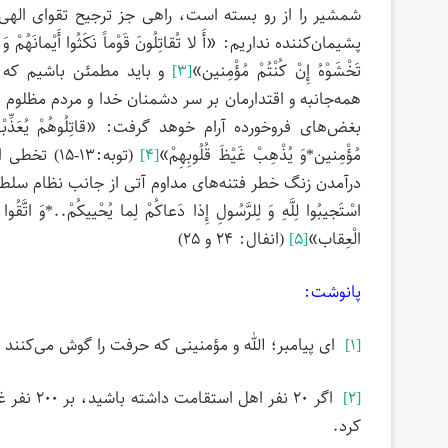
شمشیر را از رو بسته است، راهی جز ترجیح تقوای الهی 
پشیمان‌کننده نداریم: «أَ لا تُقاتِلُونَ قَوْماً نَکَثُوا أَیْمانَهُمْ وَ هَمُّوا بِ
تَخْشَوْهُ إِنْ کُنْتُمْ مُؤْمِنین‏»
[۳]
و باید مطمئن باشیم که در
همه‌جانبه و اقتدارمان بر سر دشمنان خدا و مردم مظلوم 
بغض‌های فروخورده آرام خوهد گرفت: «قاتِلُوهُمْ یُعَذِّبْهُمُ اللَّهُ 
مُؤْمِنین‏*وَ یُذْهِبْ غَیْظَ قُلُوبِهِمْ»
[۴]
(توبه:۱۳-۵
درآمدن زنگ خطر فتنه‌های مداوم آتی از جانب نظام سلطه است 
اسْتَجیبُوا لِلَّهِ وَ لِلرَّسُولِ إِذا دَعاکُمْ لِما یُحْییکُمْ..*وَ اتَّقُوا 
الْعِقاب‏»
[۵]
(انفال: ۲۴ و ۲۵)
پانوشت:
[۱]
ای پیامبر؛ الله و مؤمنینی که حرفت را گوش می‌کنند 
[۲]
کرد.