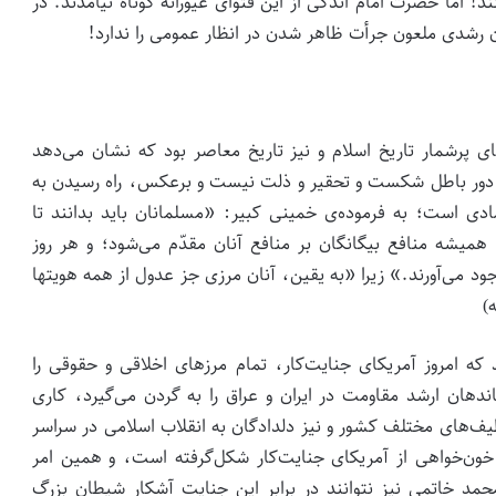
د! اما حضرت امام اندکی از این فتوای غیورانه کوتاه نیامدند. در
 رشدی ملعون جرأت ظاهر شدن در انظار عمومی را ندارد!
ای پرشمار تاریخ اسلام و نیز تاریخ معاصر بود که نشان می‌دهد
ر دور باطل شکست و تحقیر و ذلت نیست و برعکس، راه رسیدن به
 است؛ به فرموده‌ی خمینی کبیر: «مسلمانان باید بدانند تا
 همیشه منافع بیگانگان بر منافع آنان مقدّم مى‏‌شود؛ و هر روز
ود مى‏‌آورند.» زیرا «به یقین، آنان مرزى جز عدول از همه هویتها
)
 که امروز آمریکای جنایت‌کار، تمام مرزهای اخلاقی و حقوقی را
اندهان ارشد مقاومت در ایران و عراق را به گردن می‌گیرد، کاری
 طیف‌های مختلف کشور و نیز دلدادگان به انقلاب اسلامی در سراسر
 خون‌خواهی از آمریکای جنایت‌کار شکل‌گرفته است، و همین امر
خاتمی نیز نتوانند در برابر این جنایت آشکار شیطان بزرگ