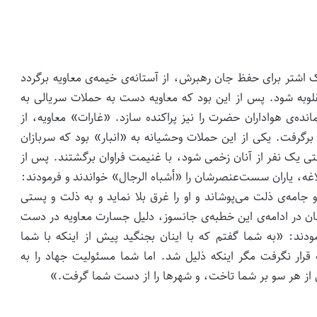
تر برای حفظ جان رهبرش، از آستانه‌ی خیمه‌ی معاویه برگردد
به شود. پس از این بود که معاویه دست به حملات سریالی به
ه‌ی هواداران حضرت را نیز پراکنده سازد. «غارات» معاویه، از
 برگرفت. یکی از این حملات وحشیانه به «انبار» بود که سربازان
ی یک نفر از آنان زخمی شود، با غنیمت فراوان برگشتند. پس از
د که حضرت امیر (ع) در خطبه‌ی ۲۷ نهج‌البلاغه، یاران سست‌عنصرشان را «أشباه الرجال» خواندند و فرمودند:
 جامه‌ی ذلت می‌پوشاند و او را غرق بلا نماید و به ذلت و پستی
شان در ادامه‌ی این خطبه‌ی جانسوز، دلیل جسارت معاویه در دست
دند: «به شما گفتم که با اینان بجنگید پیش از اینکه با شما
 قرار نگرفت مگر اینکه ذلیل شد. اما شما مسئولیت جهاد را به
من از هر سو بر شما تاخت، و شهرها را از دست شما گرفت.»