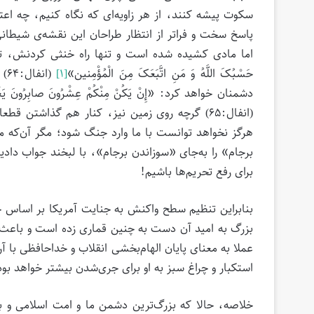
سکوت پیشه کنند، از هر زاویه‌ای که نگاه کنیم، چه اع
پاسخ سخت و فراتر از انتظار طراحان این نقشه‌ی شیطانی 
اما مادی کشیده شده است و تنها راه خنثی کردنش، تکیه بر
حَسْبُکَ اللَّهُ وَ مَنِ اتَّبَعَکَ مِنَ الْمُؤْمِنین‏»
[۱]
دشمنان خواهد کرد: «إِنْ یَکُنْ مِنْکُمْ عِشْرُونَ صابِرُونَ یَغْلِبُوا مِائ
(انفال:۶۵) گرچه روی زمین نیز، کنار هم گذاشت
هرگز نخواهد توانست با ما وارد جنگ شود؛ مگر آن‌که ما
برجام» را به‌جای «سوزاندن برجام»، با لبخند جواب داد
برای رفع تحریم‌ها باشیم!
بنابراین تنظیم سطح واکنش به جنایت آمریکا بر اساس
بزرگ به امید آن دست به چنین قماری زده است و باعث 
عملا به‌ معنای پایان الهام‌بخشی انقلاب و خداحافظی ب
استکبار و چراغ سبز به او برای جری‌شدن‌ بیشتر خواهد بود
خلاصه، حالا که بزرگ‌ترین دشمن ما و امت اسلامی و 