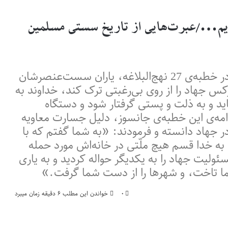
ریم…/عبرت‌هایی از تاریخ سستی مسلمین
پس از این جنایت بود که حضرت امیر (ع) در خطبه‌ی 27 نهج‌البلاغه، یاران سست‌عنصرشان
کس جهاد را از روی بی‌رغبتی ترک کند، خداوند به
ماید و به ذلت و پستی گرفتار شود و دستگاه
دامه‌ی این خطبه‌ی جانسوز، دلیل جسارت معاویه
جهاد دانسته و فرمودند: «به شما گفتم كه با
 به خدا قسم هيچ ملّتى در خانه‌اش مورد حمله
ئوليت جهاد را به يكديگر حواله كرديد و به يارى
ما تاخت، و شهرها را از دست شما گرفت.»
۰
خواندن این مطلب ۶ دقیقه زمان میبرد