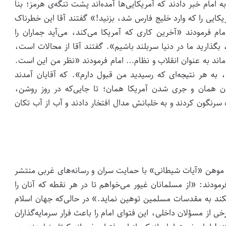
 امام خبر دادند که آمریکایی‌ها آمده‌اند پشت تنگه‌ی هرمز؛ بنا
ریکایی را که وارد خلیج فارس شد، بزنید!» گفتند آقا این خطرناک
ام فرمودند «آخرین کاری که آمریکا می‌کند، می‌آید جماران را
نید، بگذارید ما در دنیا سربلند باشیم». گفتند آقا از محالات است،
ی‌ماند به عنوان انقلاب و نظام… امام فرمودند «نظر من این است.
به هر نتیجه‌ای که رسیدید من قبول دارم». که آقایان آمدند
دن همان و جری شدن آمریکا همان؛ تا جایی‌که در روز روشن،
 مسافر غیرنظامی بیگناه سرنگون کردند و به خلبانش مدال افتخار دادند و آب از آب تکان
موهن «آیات شیطانی» با حمایت سران و رسانه‌های غربی منتشر
مودند: «از مسلمانان غیور مى‏‌خواهم تا در هر نقطه که آنان را
ت نکند به مقدسات مسلمین توهین نماید.» در حالی‌که جهان اسلام
ی از مسؤلان داخلی، این فتوای امام را باعث فرار سرمایه‌گذاران