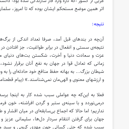
غربی از کشور -که تازه وارد فاز سازندگی شده بود- دانستن
اثر همین موضع مستحکم ایشان بوده که تا امروز، سلمان
نتیجه:
آن‌چه در بندهای قبل آمد، صرفا تعداد اندکی از برگ‌ه
نتیجه‌ی سستی و انفعال در برابر طواغیت، جز افتادن د
عزت و سعادت دنیا و آخرت، شکستن بت‌های دنیای مادی
زمانى که تعادل قوا در جهان به نفع آنان برقرار نشود،
شیطان بزرگ… به بهانه حفظ منافع خود حادثه‏‌اى را به وج
و ارزشهاى معنوى و الهى‏‌مان نمى‌‏شناسند.» (پیام قطعنامه
فعلا به ‌این‌که چه عواملی سبب شده کار به اینجا برسد
درمی‌نوردد و با سینه‌ی ستبر و گردن افراشته، خون فرم
نداریم؛ اما حالا که اجماع بی‌سابقه‌ای در میان اقشار و
جهان برای گرفتن انتقام سردار دل‌ها، سلیمانی عزیز و
سبب شده که حتی کسانی چون مهدی کروبی و سید محمد 