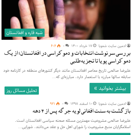
شبه قاره و افغانستان
ادمین سایت شعوبا
۱۷ خرداد ۱۴۰۰
۰
۶۰۶
بررسی سرنوشت انتخابات و دموکراسی در افغانستان؛ از یک
دموکراسی پویا تا تجزیه‌طلبی
علیرضا صالحی تاریخ معاصر افغانستان مانند دیگر کشورهای منطقه در کارنامه خود
سابقه سالها مبارزه با استعمار دارد. مبارزه‌ای که…
بیشتر بخوانید »
تحلیل مسائل روز
ادمین سایت شعوبا
۱۰ اسفند ۱۳۹۸
۰
۹۲۱
بازگشت به سنت افغانی لویه جرگه پس از ۴ دهه
علیرضا صالحی مشروعیت مهمترین مسئله صحنه سیاسی افغانستان است.
اسلامگرایان منبع مشروعیت را شورای اهل حل و عقد می‌دانند. شورایی…