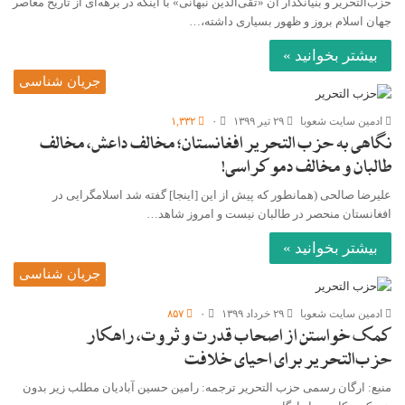
حزب‌التحریر و بنیانگذار آن «تقی‌الدین نبهانی» با اینکه در برهه‌ای از تاریخ معاصر
جهان اسلام بروز و ظهور بسیاری داشته،…
بیشتر بخوانید »
جریان شناسی
ادمین سایت شعوبا
۲۹ تیر ۱۳۹۹
۰
۱,۳۳۲
نگاهی به حزب التحریر افغانستان؛ مخالف داعش، مخالف
طالبان و مخالف دموکراسی!
علیرضا صالحی (همانطور که پیش از این [اینجا] گفته شد اسلامگرایی در
افغانستان منحصر در طالبان نیست و امروز شاهد…
بیشتر بخوانید »
جریان شناسی
ادمین سایت شعوبا
۲۹ خرداد ۱۳۹۹
۰
۸۵۷
کمک خواستن از اصحاب قدرت و ثروت، راهکار
حزب‌التحریر برای احیای خلافت
منبع: ارگان رسمی حزب التحریر ترجمه: رامین حسین آبادیان مطلب زیر بدون