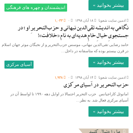
بیشتر بخوانید »
اندیشمندان و چهره های فرهنگی
ادمین سایت شعوبا
۱۸ آبان ۱۳۹۸
۰
۱,۰۳۳
نگاهی به اندیشه تقی‌الدین نبهانی و حزب‌التحریرِ او ؛ در
جستجویِ خیالِ خامِ هدیه‌ای به نام «خلافت»!
حامد رضایی تقی‌الدین نبهانی، موسس حزب‌التحریر و از نخبگان موثر جهان اسلام
در قرن بیستم بوده که متاسفانه در داخل…
بیشتر بخوانید »
آسیای مرکزی
ادمین سایت شعوبا
۱۴ آبان ۱۳۹۸
۰
۱,۹۳۸
حزب التحریر در آسیای مرکزی
امانوئل کاراجیانس حزب التحریر احتمالا در اوایل دهه ۱۹۹۰ تا اواسط آن در
آسیای مرکزی فعال شد. به نظر…
بیشتر بخوانید »
ما را دنبال کنید