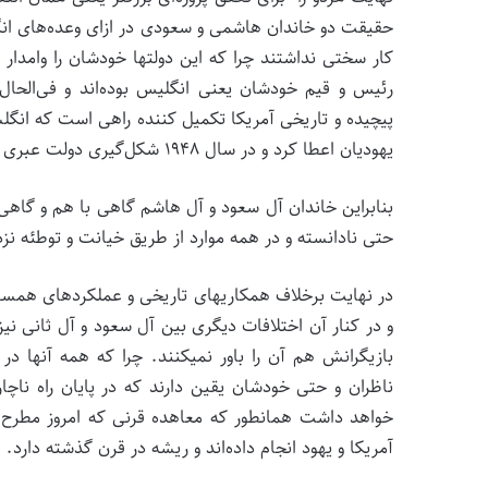
حقیقت دو خاندان هاشمی و سعودی در ازای وعده­‌های انگل
کار سختی نداشتند چرا که این دولت­ها خودشان را وام­دا
رئیس و قیم خودشان یعنی انگلیس بوده‌­اند و فی‌الحال
پیچیده و تاریخی آمریکا تکمیل کننده راهی است که انگلس
یهودیان اعطا کرد و در سال ۱۹۴۸ شکل‌­گیری دولت عبری در این سرزمین را به رسمیت شناخت.
بنابراین خاندان آل سعود و آل هاشم گاهی با هم و گاهی ا
حتی نادانسته و در همه موارد از طریق خیانت و توطئه
در نهایت برخلاف همکاری­های تاریخی و عملکردهای همسو،
و در کنار آن اختلافات دیگری بین آل سعود و آل ثانی ن
بازیگرانش هم آن را باور نمی­کنند. چرا که همه آن­ها 
ناظران و حتی خودشان یقین دارند که در پایان راه ناچا
خواهد داشت همانطور که معاهده قرنی که امروز مطرح 
آمریکا و یهود انجام داده‌­اند و ریشه در قرن گذشته دارد.