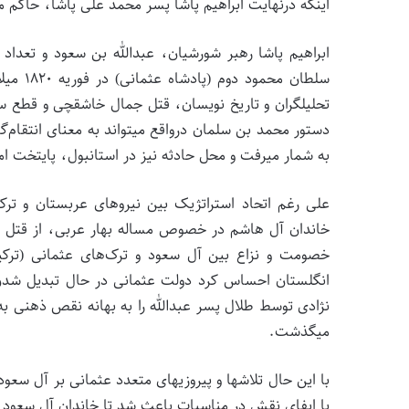
اینکه درنهایت ابراهیم پاشا پسر محمد علی پاشا، حاکم م
ابراهیم پاشا رهبر شورشیان، عبدالله بن سعود و تعداد زی
سلطان م
تحلیلگران و تاریخ نویسان، قتل جمال خاشقچی و قطع سر
دستور محمد بن سلمان درواقع می­تواند به معنای انتقام‌­گ
به شمار می­رفت و محل حادثه نیز در استانبول، پایتخت ام
علی رغم اتحاد استراتژیک بین نیروهای عربستان و ترکی
خصومت و نزاع بین آل سعود و ترک‌­های عثمانی (ترکی
انگلستان احساس کرد دولت عثمانی در حال تبدیل شدن 
نژادی توسط طلال پسر عبدالله را به بهانه نقص ذهنی به
می­گذشت.
با این حال تلاش­ها و پیروزی­های متعدد عثمانی بر آل سعود 
با ایفای نقش در مناسبات باعث شد تا خاندان آل سعود فر