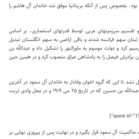
بود. بخصوص پس از آنکه بریتانیا موفق شد خاندان آل هاشم را
 تقسیم سرزمین­های عربی توسط قدرتهای استعماری، بر اساس
لبنان سهم فرانسه شدند و باقی اراضی به سهم انگلستان تبدیل
 کرد و دولت موسوم به ماورالنهر را تشکیل داد و عبدالله بن
ین برادرش فیصل را به پادشاهی عراق منصوب کرد و در همین حین
ل نشد تا این که گروه اخوان وفادار به خاندان آل سعود در آخرین
نبرد با نیروهای باقی­مانده از خاندان آل هاشم به رهبری عبدالله بن حسین که در تاریخ ۲۵ می ۱۹۱۹ و در محل وادی تربت
اکمیت آل سعود قرار بگیرد و در نهایت پس از پیروزی نهایی بر