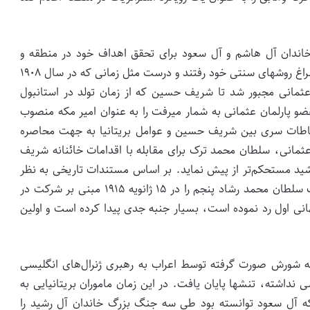
 خاندان آل هاشم و آل سعود برای تحقق اهداف خود در منطقه و
گسترده‌­تر نمودن دایره نفوذ در جای جای خاورمیانه، به سراغ روش­های سنتی خود رفتند و درست مثل زمانی که در سال ۱۹۰۸
عثمانی مجبور شد تا شریف حسین که از زمان تولد در استانبول
زمان عزیمت به مکه عضو پارلمان عثمانی به شمار می­رفت را به عنوان امیر مکه منصوب
باطات سری بین شریف حسین و عوامل بریتانیا به جهت محاصره
عثمانی، سلطان محمد ترک برای مقابله با اقدامات خائنانه شریف
رشید مستحکم‌­تر از پیش نماید. بر اساس مستندات تاریخی به نظر
می­رسد این اقدامات پس از آنکه شریف حسین درخواست سلطان محمد رشاد پنجم را در ۱۵ ژانویه ۱۹۱۵ مبنی بر شرکت در
نی اول رد نموده است، بسیار جنبه جدی پیدا کرده است و اولین
 شورش صورت گرفته توسط اعراب به رهبری ژنرال‌­های انگلیسی
داشته، تنش­ها پایان یافت. در این زمان ماموران بریتانیایی به
که آل سعود توانسته بود طی سه جنگ بزرگ خاندان آل رشید را