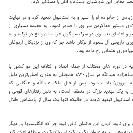
صر مقابل این شورشیان ایستاد و آنان را دستگیر کرد.
ادی از خانواده او را اسیر و به استانبول تبعید کرد و در نهایت
حمود دوم (پادشاه عثمانی) در فوریه ۱۸۲۰ میلادی دستور جداکردن سر وی را صادر نمود. به عقیده بسیاری از
 و اعضای بدن وی در سرکنسولگری عربستان واقع در ترکیه و به
یری تاریخی آل سعود از ترکان باشد چرا که وی از نزدیکان اردوغان
پراطوری عثمانی رخ داده بود.
ه در دوره های مختلف از جمله اتحاد و ائتلاف این دو کشور با
خاندان آل هاشم در خصوص مساله بهار عربی، از قتل شاهزاده عبدالله در سال ۱۸۲۰ همچنان به عنوان اصلی‌­ترین دلیل
ه امروزی) یاد می­شود. پس از قتل ملک عبدالله و هنگامی که
به یک تهدید بزرگ در منطقه است، به دلیل رفتارهای قومی و
 استانبول تبعید کردند در حالیکه تنها یک سال از پادشاهی طلال
برای نابود کردن این خاندان کافی نبود چرا که انگلیسی­ها بار دیگر
قه­ وهابی را به عنوان یک رویکرد استراتژیک در منطقه اعلام کند