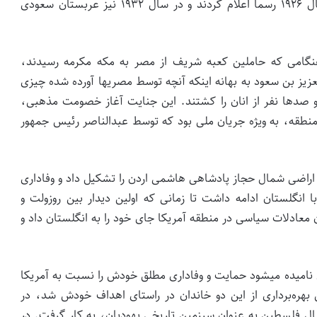
خاندان آل رشید در سال ۱۹۲۱، پادشاهی حجاز را در سال ۱۹۲۶ رسما اعلام کردند و در سال ۱۹۳۲ نیز عربستان سعودی
هنگامی که حاملین کعبه شریف از مصر به مکه مکرمه رسیدند،
عزیز بن سعود به بهانه اینکه آنچه توسط مصری­ها آورده شده چیزی
صدها نفر از انان را کشتند. این جنایت آغاز خصومت مذهبی،
منطقه، به ویژه جریان ملی بود که توسط عبدالناصر رئیس جمهور
 آل هاشم نیز با کمک­های بریتانیا در سال ۱۹۴۶ در اراضی شمال حجاز پادشاهی هاشمی اردن را تشکیل داد و وفاداری
ا با انگلستان ادامه داشت تا زمانی که اولین دیدار بین روزولت و
 معادلات سیاسی در منطقه آمریکا جای خود را به انگلستان داد و
امیده می­شود حمایت و وفاداری مطلق خودش را نسبت به آمریکا
 بهره‌­برداری از این دو خاندان در راستای اهداف خودش شد، در
نتقال فلسطین به عنوان سرزمین تاریخی یهودیان، به کار گرفت. در