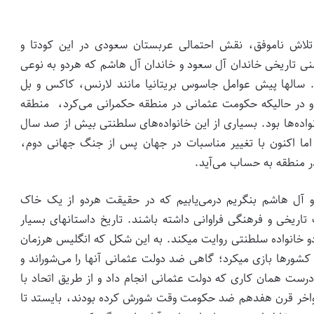
ن تلاش ناموفق، نقش احتمالی عربستان سعودی در این کودتا و
منی تاریخی خاندان آل سعود و خاندان آل هاشم که هردو به نوعی
 سالها پیش عوامل جاسوس بریتانیا مانند لارنس، کاکس و بل
و در حالیکه حکومت عثمانی در منطقه حکمرانی می­‌کرد، منطقه
واده­‌ها بود. بسیاری از این خانواده‌­های سلطنتی بیش از صد سال
اما اکنون با تغییر مناسبات در جهان پس از جنگ جهانی دوم،
ر منطقه به حساب می­‌آید.
و آل هاشم بنگریم درمی‌­یابیم که در حقیقت هردو از یک خاک
تاریخی و فرهنگی فراوانی داشته باشند. تاریخ داستان­های بسیار
ن دو خانواده سلطنتی روایت می­کند. به این شکل که انگلیس هرزمان
ورها بازی می­کرد؛ گاهی ضد دولت عثمانی آن­ها را می­‌شوراند و
 درست همان کاری که دولت عثمانی انجام داد و از طریق اتحاد با
اواخر قرن هفدهم ضد حکومت وقت شورش کرده بودند، بایستد تا