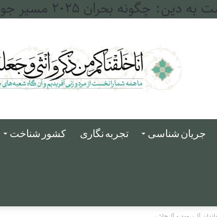
جله و فرات
جریان شناسی
تجربه نگاری
کشور شناخت
ندان آل­‌سعود و آل‌­هاشم