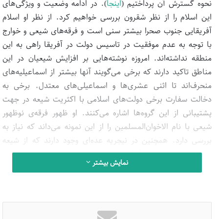
نحوه گسترش آن پرداختیم (
اینجا
). در ادامه وضعیت و ویژگی‌های
این اسلام را از نظر شقرون بررسی خواهیم کرد. از نظر او اسلام
آفریقایی جنوب صحرا بیشتر سنی است و فرقه‌های شیعی و خوارج
با توجه به عدم موفقیت در تاسیس دولت در آفریقا راهی به این
منطقه نداشته‌اند. امروزه نوشته‌هایی بر افزایش شیعیان در این
مناطق تاکید دارند که برخی می‌گویند آنها بیشتر از اسماعیلیه‌های
منحرف‌اند تا اثنی عشری‌ها و اسماعیلی‌های معتدل. برخی به
دخالت سفارت برخی دولت‌های اسلامی‌ با اکثریت شیعه در جهت
پشتیبانی از این گروه‌ها اشاره می‌کنند. او ظهور فرقه‌ی نوظهور
شیعی با نام الاخوان‌المسلمین را از این نمونه می‌داند که نیاز به
بررسی دارد. همچنین در نیجریه عده‌ای وجود دارند که از شیعه
حمایت می‌کنند بدون اینکه خودشان شیعه باشند و با دولت فدرال
نمایش بیشتر
مخالف و به دنبال برپایی حکومت اسلامی‌هستند. این گروه شیعاوه
یا یان‌شیعه نامیده می‌شوند. به هرحال قدرت این گروه‌های شیعی
به دلیل سیطره طریقت‌های صوفی سنی بر زندگی مردم محدود
است و اگر وسایل مادی برای گسترش آنها فراهم شود شاید این امر