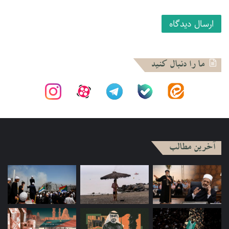
طبقات دانش آموخته در مشرق عربی و شاگردانش می‌شود. اسلام
انقلابی نیز با حضور افرادی که با اسلام انقلابی در مشرق و مغرب
عربی و یا اروپا و آسیا ارتباط گرفته‌اند در اقلیت این سه گروه قرار
دارد.
ما را دنبال کنید
شقرون در توصیف اسلام صوفی سنتی می‌نویسد این نوع اسلام از
تحولات سیاسی و اقتصادی و اجتماعی منطقه تاثیر چندانی نگرفته
است و همچنان تلاش خود را بر حوزه آموزش و پرورش صوفی و
مبتنی بر تمرکز اقتدای مرید به شیخ خود در اعمال و رفتار متمرکز
کرده است. در کنار مدارس سنتی مدارس جدیدی نیز به آموزش‌های
مدرن اهتمام دارند و از آن جمله می‌توان به موسسه الاظهر در
آخرین مطالب
سنگال اشاره کرد که موسس آن شیخ محمد مرتضی امباکی از
فرزندان شیخ احمد بمب است. علیرغم نوگرایی در وسایل کار و
استفاده از وسایل جدید در تبلیغ و نشر، تحولی در اندیشه‌های
شیوخ طریقت پدید نیامده است و از آن‌ها فتاوایی در مورد مسائل
جدید منشر نمی‌شود. این اسلام همچنان در عرصه‌های سیاسی
اجتماعی و اقتصادی تاثیرگذار است و غیرمسلمانان را از داخل و