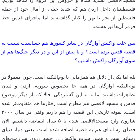
مسجدالاقصی تشدید شده و خروش این گروه را شاهد بودیم.
فلسطینیان داخل اردن هم که شاید خیلی از آمال خود از جمله
فلسطین از بحر تا نهر را کنار گذاشته‌اند اما ماجرای قدس خط
قرمز آن‌ها نیز هست.
پس علت واکنش آوارگان در سایر کشورها هم حساسیت نسبت به
قضیه قدس بوده است؟ و یا پیش از این و در دیگر جنگ‌ها هم از
سوی آوارگان واکنش داشتیم؟
بله اما یکی از دلایل هم همزمانی با یوم‌النکبه است. چون معمولا در
یوم‌النکبه آوارگان در همه جا بخصوص سوریه، اردن و لبنان
تظاهرات داشتند اما نه به این گستردگی. حالا که بار دیگر موضوع
قدس و مسجدالاقصی هم مطرح است رفتارها هم متفاوت‌تر شده
است. نمونه تاریخی این قضیه را هم داریم وقتی در سال ۲۰۰۰
شارون وارد مسجدالاقصی شدم تا ۵ سال انتفاضه داشتیم. الان
فضای رسانه‌ای هم به قضیه اضافه شده است. یعنی دنیا، دنیای
رسانه است و همین شدت واکنش در جبهه درون سرزمین‌های