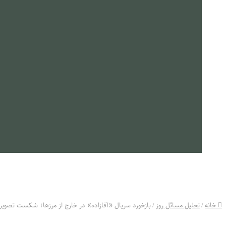
معرفی کتاب
جزوات
مستند
ارتباط با ما
خانه
/
تحلیل مسائل روز
/
بازخورد سریال «آقازاده» در خارج از مرزها؛ شکست تصویر رو