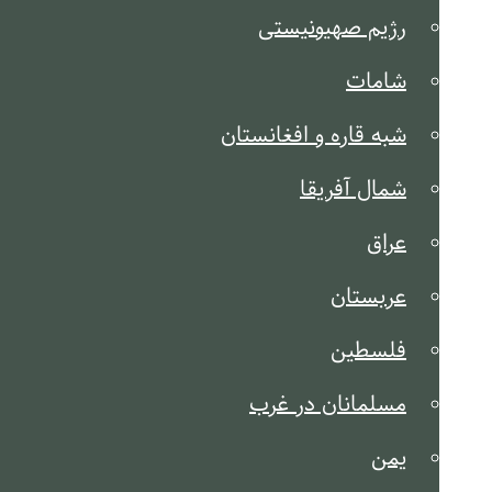
رژیم صهیونیستی
شامات
شبه قاره و افغانستان
شمال آفریقا
عراق
عربستان
فلسطین
مسلمانان در غرب
یمن